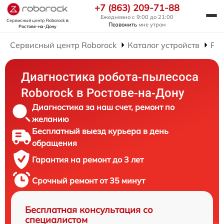
+7 (863) 209-71-88
Ежедневно с 9:00 до 21:00
Сервисный центр Roborock
в
Позвонить
мне утром
Ростове-на-Дону
Сервисный центр Roborock
Каталог устройств
Рем
Диагностика робота-пылесоса
Roborock в Ростове-на-Дону
Диагностика за наш счет, ремонт по
желанию
Бесплатный выезд курьера в день
обращения
Гарантия на ремонт до 3 лет
Срочный ремонт от 35 минут
Бесплатная консультация со
специалистом