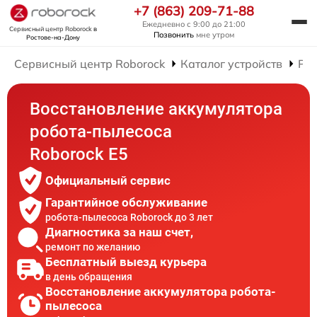
+7 (863) 209-71-88
Ежедневно с 9:00 до 21:00
Сервисный центр Roborock
в
Позвонить
мне утром
Ростове-на-Дону
Сервисный центр Roborock
Каталог устройств
Рем
Восстановление аккумулятора
робота-пылесоса
Roborock E5
Официальный сервис
Гарантийное обслуживание
робота-пылесоса Roborock до 3 лет
Диагностика за наш счет,
ремонт по желанию
Бесплатный выезд курьера
в день обращения
Восстановление аккумулятора робота-
пылесоса