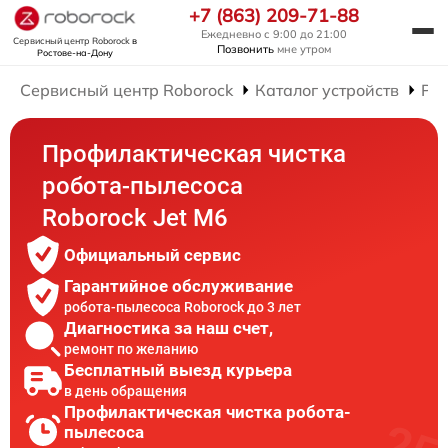
+7 (863) 209-71-88
Ежедневно с 9:00 до 21:00
Сервисный центр Roborock
в
Позвонить
мне утром
Ростове-на-Дону
Сервисный центр Roborock
Каталог устройств
Рем
Профилактическая чистка
робота-пылесоса
Roborock Jet M6
Официальный сервис
Гарантийное обслуживание
робота-пылесоса Roborock до 3 лет
Диагностика за наш счет,
ремонт по желанию
Бесплатный выезд курьера
в день обращения
Профилактическая чистка робота-
пылесоса