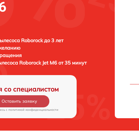
6
ылесоса Roborock до 3 лет
 желанию
бращения
ылесоса
Roborock Jet M6 от 35 минут
я со специалистом
Оставить заявку
есь c
политикой конфиденциальности