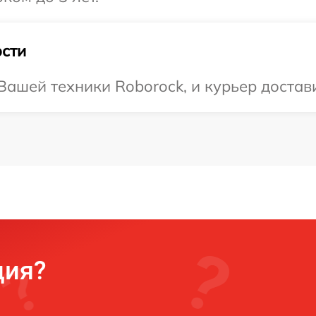
сти
ашей техники Roborock, и курьер достави
ция?