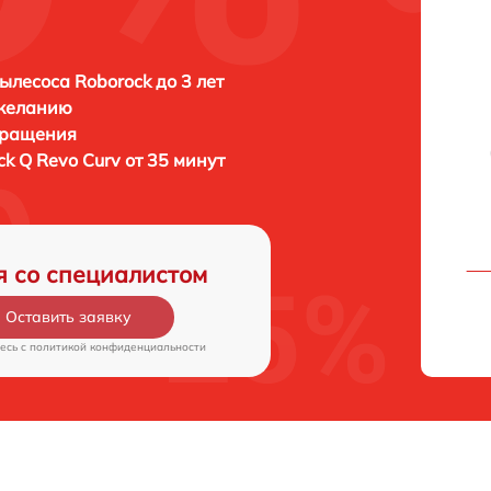
ылесоса Roborock до 3 лет
 желанию
бращения
ck Q Revo Curv от 35 минут
я со специалистом
Оставить заявку
есь c
политикой конфиденциальности