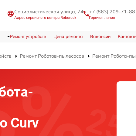
Социалистическая улица, 74
+7 (863) 209-71-88
Адрес сервисного центра Roborock
Горячая линия
Ремонт устройств
Цена ремонта
Вакансии
Контакт
ойств
Ремонт Роботов-пылесосов
Ремонт Робота-пы
бота-
o Curv