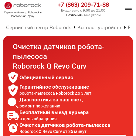
+7 (863) 209-71-88
Ежедневно с 9:00 до 21:00
Сервисный центр Roborock
в
Позвонить
мне утром
Ростове-на-Дону
Сервисный центр Roborock
Каталог устройств
Рем
Очистка датчиков робота-
пылесоса
Roborock Q Revo Curv
Официальный сервис
Гарантийное обслуживание
робота-пылесоса Roborock до 3 лет
Диагностика за наш счет,
ремонт по желанию
Бесплатный выезд курьера
в день обращения
Очистка датчиков робота-пылесоса
Roborock Q Revo Curv от 35 минут