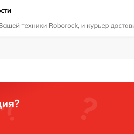
сти
ашей техники Roborock, и курьер достави
ция?