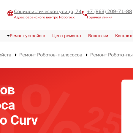
Социалистическая улица, 74
+7 (863) 209-71-88
Адрес сервисного центра Roborock
Горячая линия
Ремонт устройств
Цена ремонта
Вакансии
Контакт
ойств
Ремонт Роботов-пылесосов
Ремонт Робота-пы
ков
оса
o Curv