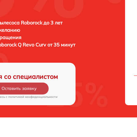
ылесоса Roborock до 3 лет
 желанию
бращения
oborock Q Revo Curv от 35 минут
я со специалистом
Оставить заявку
есь c
политикой конфиденциальности