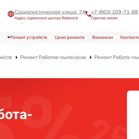
Социалистическая улица, 74
+7 (863) 209-71-88
Адрес сервисного центра Roborock
Горячая линия
Ремонт устройств
Цена ремонта
Вакансии
Контакт
ойств
Ремонт Роботов-пылесосов
Ремонт Робота-пы
бота-