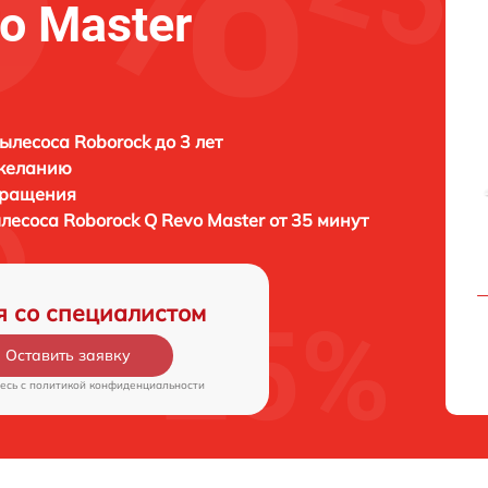
o Master
ылесоса Roborock до 3 лет
 желанию
бращения
ылесоса
Roborock Q Revo Master от 35 минут
я со специалистом
Оставить заявку
есь c
политикой конфиденциальности