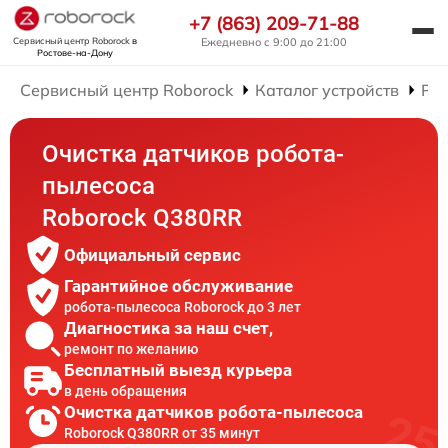
+7 (863) 209-71-88
Сервисный центр Roborock
в
Ежедневно с 9:00 до 21:00
Ростове-на-Дону
Сервисный центр Roborock
Каталог устройств
Рем
Очистка датчиков робота-
пылесоса
Roborock Q380RR
Официальный сервис
Гарантийное обслуживание
робота-пылесоса Roborock до 3 лет
Диагностика за наш счет,
ремонт по желанию
Бесплатный выезд курьера
в день обращения
Очистка датчиков робота-пылесоса
Roborock Q380RR от 35 минут