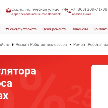
Социалистическая улица, 74
+7 (863) 209-71-88
Адрес сервисного центра Roborock
Горячая линия
Ремонт устройств
Цена ремонта
Вакансии
Контакт
ойств
Ремонт Роботов-пылесосов
Ремонт Робота-пы
улятора
оса
ax