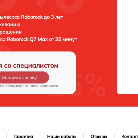
ылесоса Roborock до 3 лет
 желанию
бращения
оса
Roborock Q7 Max от 35 минут
я со специалистом
Оставить заявку
есь c
политикой конфиденциальности
Гарантия
Наши работы
Отзывы
Контак