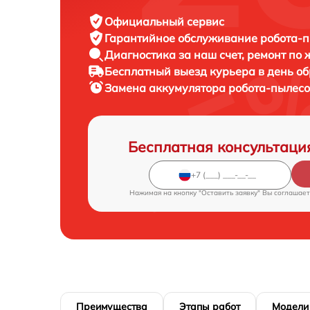
Официальный сервис
Гарантийное обслуживание
робота-п
Диагностика за наш счет,
ремонт по
Бесплатный выезд курьера
в день о
Замена аккумулятора робота-пылес
Бесплатная консультаци
Нажимая на кнопку "Оставить заявку" Вы соглашает
Преимущества
Этапы работ
Модели