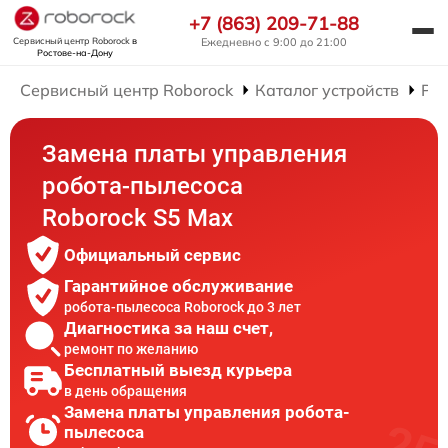
+7 (863) 209-71-88
Сервисный центр Roborock
в
Ежедневно с 9:00 до 21:00
Ростове-на-Дону
Сервисный центр Roborock
Каталог устройств
Рем
Замена платы управления
робота-пылесоса
Roborock S5 Max
Официальный сервис
Гарантийное обслуживание
робота-пылесоса Roborock до 3 лет
Диагностика за наш счет,
ремонт по желанию
Бесплатный выезд курьера
в день обращения
Замена платы управления робота-
пылесоса