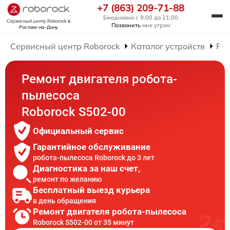
+7 (863) 209-71-88
Ежедневно с 9:00 до 21:00
Сервисный центр Roborock
в
Позвонить
мне утром
Ростове-на-Дону
Сервисный центр Roborock
Каталог устройств
Рем
Ремонт двигателя робота-
пылесоса
Roborock S502-00
Официальный сервис
Гарантийное обслуживание
робота-пылесоса Roborock до 3 лет
Диагностика за наш счет,
ремонт по желанию
Бесплатный выезд курьера
в день обращения
Ремонт двигателя робота-пылесоса
Roborock S502-00 от 35 минут