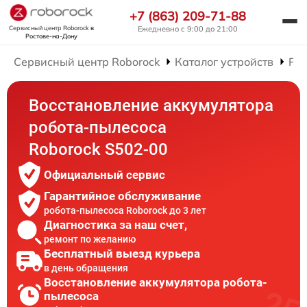
+7 (863) 209-71-88
Сервисный центр Roborock
в
Ежедневно с 9:00 до 21:00
Ростове-на-Дону
Сервисный центр Roborock
Каталог устройств
Рем
Восстановление аккумулятора
робота-пылесоса
Roborock S502-00
Официальный сервис
Гарантийное обслуживание
робота-пылесоса Roborock до 3 лет
Диагностика за наш счет,
ремонт по желанию
Бесплатный выезд курьера
в день обращения
Восстановление аккумулятора робота-
пылесоса