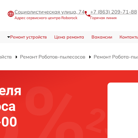
Социалистическая улица, 74
+7 (863) 209-71-88
Адрес сервисного центра Roborock
Горячая линия
Ремонт устройств
Цена ремонта
Вакансии
Контакт
ойств
Ремонт Роботов-пылесосов
Ремонт Робота-пы
еля
оса
-00