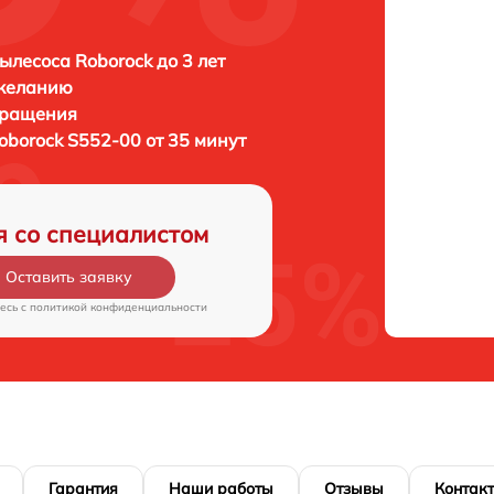
ылесоса Roborock до 3 лет
 желанию
бращения
oborock S552-00 от 35 минут
я со специалистом
Оставить заявку
есь c
политикой конфиденциальности
Гарантия
Наши работы
Отзывы
Контак