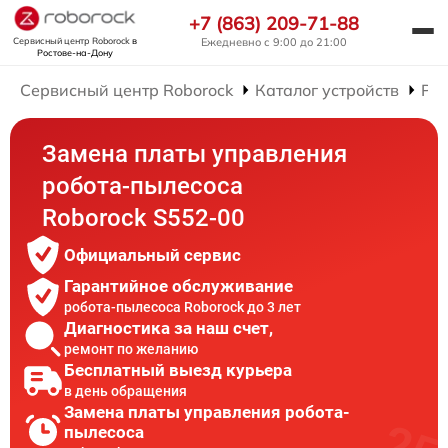
+7 (863) 209-71-88
Сервисный центр Roborock
в
Ежедневно с 9:00 до 21:00
Ростове-на-Дону
Сервисный центр Roborock
Каталог устройств
Рем
Замена платы управления
робота-пылесоса
Roborock S552-00
Официальный сервис
Гарантийное обслуживание
робота-пылесоса Roborock до 3 лет
Диагностика за наш счет,
ремонт по желанию
Бесплатный выезд курьера
в день обращения
Замена платы управления робота-
пылесоса