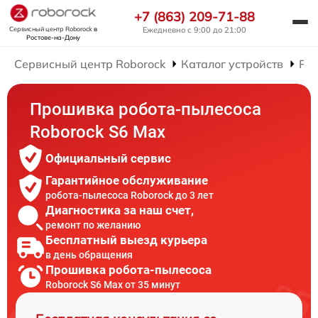
+7 (863) 209-71-88
Сервисный центр Roborock
в
Ежедневно с 9:00 до 21:00
Ростове-на-Дону
Сервисный центр Roborock
Каталог устройств
Рем
Прошивка робота-пылесоса
Roborock S6 Max
Официальный сервис
Гарантийное обслуживание
робота-пылесоса Roborock до 3 лет
Диагностика за наш счет,
ремонт по желанию
Бесплатный выезд курьера
в день обращения
Прошивка робота-пылесоса
Roborock S6 Max от 35 минут