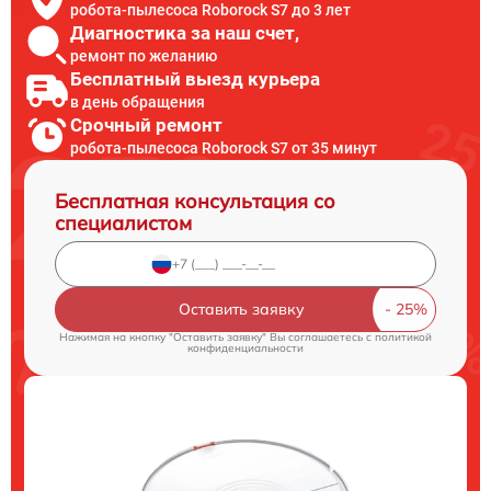
робота-пылесоса Roborock S7 до 3 лет
Диагностика за наш счет,
ремонт по желанию
Бесплатный выезд курьера
в день обращения
Срочный ремонт
робота-пылесоса Roborock S7 от 35 минут
Бесплатная консультация со
специалистом
Оставить заявку
Нажимая на кнопку "Оставить заявку" Вы соглашаетесь c
политикой
конфиденциальности