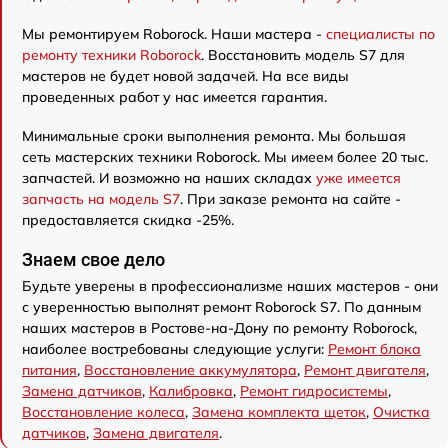
Мы ремонтируем Roborock. Наши мастера -
специалисты по
ремонту техники Roborock
. Восстановить модель S7 для
мастеров не будет новой задачей. На все виды
проведенных работ у нас имеется гарантия.
Минимальные сроки выполнения ремонта. Мы большая
сеть мастерских техники Roborock. Мы имеем более 20 тыс.
запчастей. И возможно на наших складах
уже имеется
запчасть на модель S7
. При заказе ремонта на сайте -
предоставляется скидка -25%.
Знаем свое дело
Будьте уверены в профессионализме наших мастеров - они
с уверенностью выполнят ремонт Roborock S7. По данным
наших мастеров в Ростове-на-Дону по ремонту Roborock,
наиболее востребованы следующие услуги:
Ремонт блока
питания
,
Восстановление аккумулятора
,
Ремонт двигателя
,
Замена датчиков
,
Калибровка
,
Ремонт гидросистемы
,
Восстановление колеса
,
Замена комплекта щеток
,
Очистка
датчиков
,
Замена двигателя
.