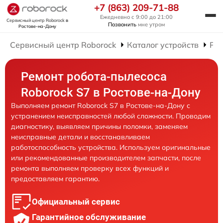
+7 (863) 209-71-88
Ежедневно с 9:00 до 21:00
Сервисный центр Roborock
в
Позвонить
мне утром
Ростове-на-Дону
Сервисный центр Roborock
Каталог устройств
Рем
Ремонт робота-пылесоса
Roborock S7 в Ростове-на-Дону
Выполняем ремонт Roborock S7 в Ростове-на-Дону с
устранением неисправностей любой сложности. Проводим
диагностику, выявляем причины поломки, заменяем
неисправные детали и восстанавливаем
работоспособность устройства. Используем оригинальные
или рекомендованные производителем запчасти, после
ремонта выполняем проверку всех функций и
предоставляем гарантию.
Официальный сервис
Гарантийное обслуживание