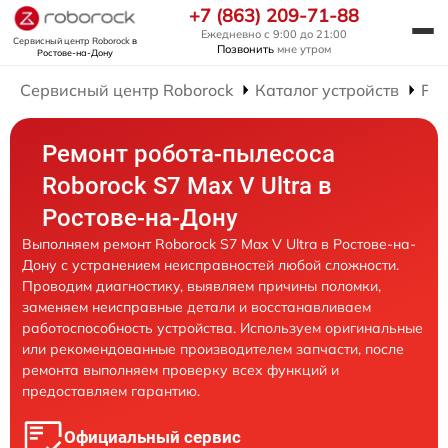
+7 (863) 209-71-88
Ежедневно с 9:00 до 21:00
Сервисный центр Roborock
в
Позвонить
мне утром
Ростове-на-Дону
Сервисный центр Roborock
Каталог устройств
Рем
Ремонт робота-пылесоса
Roborock S7 Max V Ultra в
Ростове-на-Дону
Выполняем ремонт Roborock S7 Max V Ultra в Ростове-на-
Дону с устранением неисправностей любой сложности.
Проводим диагностику, выявляем причины поломки,
заменяем неисправные детали и восстанавливаем
работоспособность устройства. Используем оригинальные
или рекомендованные производителем запчасти, после
ремонта выполняем проверку всех функций и
предоставляем гарантию.
Официальный сервис