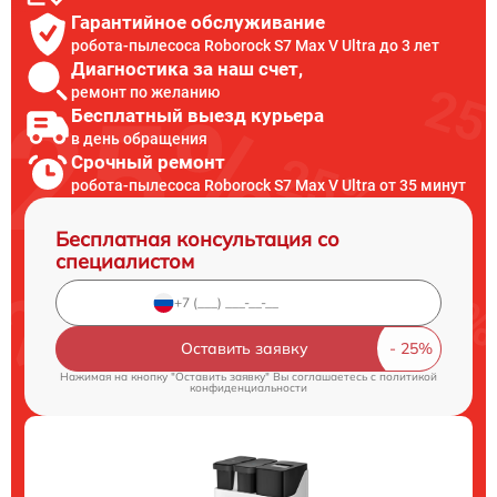
Гарантийное обслуживание
робота-пылесоса Roborock S7 Max V Ultra до 3 лет
Диагностика за наш счет,
ремонт по желанию
Бесплатный выезд курьера
в день обращения
Срочный ремонт
робота-пылесоса Roborock S7 Max V Ultra от 35 минут
Бесплатная консультация со
специалистом
Оставить заявку
Нажимая на кнопку "Оставить заявку" Вы соглашаетесь c
политикой
конфиденциальности