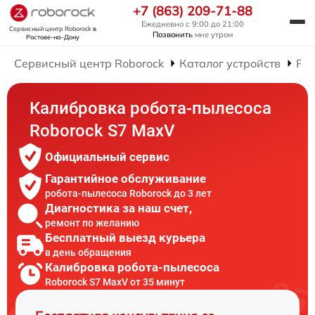
+7 (863) 209-71-88
Ежедневно с 9:00 до 21:00
Сервисный центр Roborock
в
Позвонить
мне утром
Ростове-на-Дону
Сервисный центр Roborock
Каталог устройств
Рем
Калибровка робота-пылесоса
Roborock S7 MaxV
Официальный сервис
Гарантийное обслуживание
робота-пылесоса Roborock до 3 лет
Диагностика за наш счет,
ремонт по желанию
Бесплатный выезд курьера
в день обращения
Калибровка робота-пылесоса
Roborock S7 MaxV от 35 минут