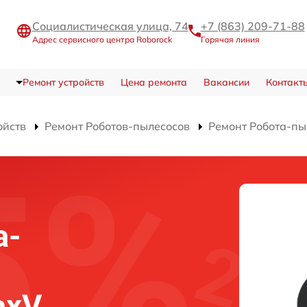
Социалистическая улица, 74
+7 (863) 209-71-88
Адрес сервисного центра Roborock
Горячая линия
Ремонт устройств
Цена ремонта
Вакансии
Контакт
ойств
Ремонт Роботов-пылесосов
Ремонт Робота-пы
а-
axV