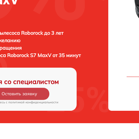
ылесоса Roborock до 3 лет
 желанию
бращения
оса
Roborock S7 MaxV от 35 минут
я со специалистом
Оставить заявку
есь c
политикой конфиденциальности