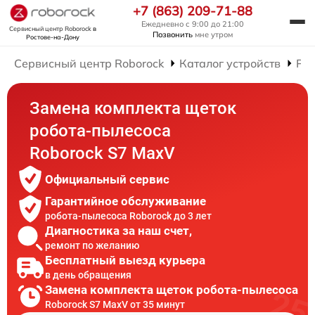
+7 (863) 209-71-88
Ежедневно с 9:00 до 21:00
Сервисный центр Roborock
в
Позвонить
мне утром
Ростове-на-Дону
Сервисный центр Roborock
Каталог устройств
Рем
Замена комплекта щеток
робота-пылесоса
Roborock S7 MaxV
Официальный сервис
Гарантийное обслуживание
робота-пылесоса Roborock до 3 лет
Диагностика за наш счет,
ремонт по желанию
Бесплатный выезд курьера
в день обращения
Замена комплекта щеток робота-пылесоса
Roborock S7 MaxV от 35 минут