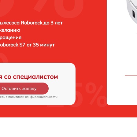
ылесоса Roborock до 3 лет
 желанию
бращения
oborock S7 от 35 минут
я со специалистом
Оставить заявку
есь c
политикой конфиденциальности