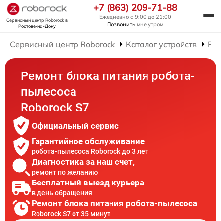
+7 (863) 209-71-88
Ежедневно с 9:00 до 21:00
Сервисный центр Roborock
в
Позвонить
мне утром
Ростове-на-Дону
Сервисный центр Roborock
Каталог устройств
Рем
Ремонт блока питания робота-
пылесоса
Roborock S7
Официальный сервис
Гарантийное обслуживание
робота-пылесоса Roborock до 3 лет
Диагностика за наш счет,
ремонт по желанию
Бесплатный выезд курьера
в день обращения
Ремонт блока питания робота-пылесоса
Roborock S7 от 35 минут