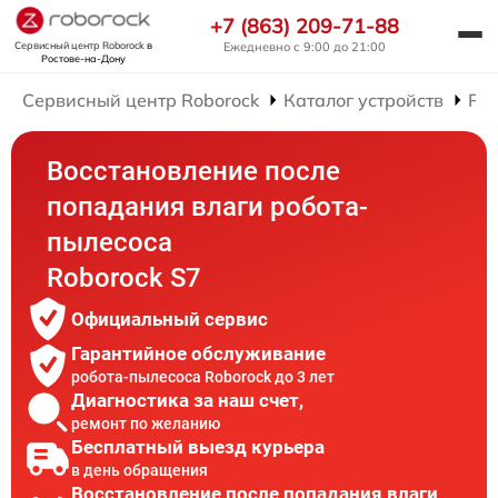
+7 (863) 209-71-88
Сервисный центр Roborock
в
Ежедневно с 9:00 до 21:00
Ростове-на-Дону
Сервисный центр Roborock
Каталог устройств
Рем
Восстановление после
попадания влаги робота-
пылесоса
Roborock S7
Официальный сервис
Гарантийное обслуживание
робота-пылесоса Roborock до 3 лет
Диагностика за наш счет,
ремонт по желанию
Бесплатный выезд курьера
в день обращения
Восстановление после попадания влаги