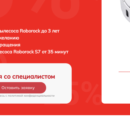
ылесоса Roborock до 3 лет
 желанию
бращения
лесоса
Roborock S7 от 35 минут
я со специалистом
Оставить заявку
есь c
политикой конфиденциальности