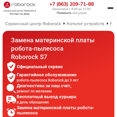
+7 (863) 209-71-88
Ежедневно с 9:00 до 21:00
Сервисный центр Roborock
в
Позвонить
мне утром
Ростове-на-Дону
Сервисный центр Roborock
Каталог устройств
Рем
Замена материнской платы
робота-пылесоса
Roborock S7
Официальный сервис
Гарантийное обслуживание
робота-пылесоса Roborock до 3 лет
Диагностика за наш счет,
ремонт по желанию
Бесплатный выезд курьера
в день обращения
Замена материнской платы робота-
пылесоса