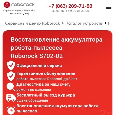
+7 (863) 209-71-88
Сервисный центр Roborock
в
Ежедневно с 9:00 до 21:00
Ростове-на-Дону
Сервисный центр Roborock
Каталог устройств
Рем
Восстановление аккумулятора
робота-пылесоса
Roborock S702-02
Официальный сервис
Гарантийное обслуживание
робота-пылесоса Roborock до 3 лет
Диагностика за наш счет,
ремонт по желанию
Бесплатный выезд курьера
в день обращения
Восстановление аккумулятора робота-
пылесоса