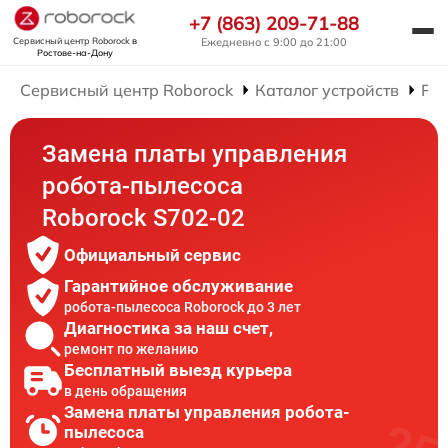
+7 (863) 209-71-88
Сервисный центр Roborock
в
Ежедневно с 9:00 до 21:00
Ростове-на-Дону
Сервисный центр Roborock
Каталог устройств
Рем
Замена платы управления
робота-пылесоса
Roborock S702-02
Официальный сервис
Гарантийное обслуживание
робота-пылесоса Roborock до 3 лет
Диагностика за наш счет,
ремонт по желанию
Бесплатный выезд курьера
в день обращения
Замена платы управления робота-
пылесоса