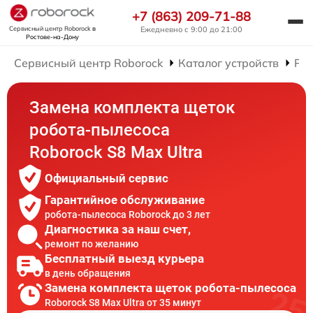
+7 (863) 209-71-88
Сервисный центр Roborock
в
Ежедневно с 9:00 до 21:00
Ростове-на-Дону
Сервисный центр Roborock
Каталог устройств
Рем
Замена комплекта щеток
робота-пылесоса
Roborock S8 Max Ultra
Официальный сервис
Гарантийное обслуживание
робота-пылесоса Roborock до 3 лет
Диагностика за наш счет,
ремонт по желанию
Бесплатный выезд курьера
в день обращения
Замена комплекта щеток робота-пылесоса
Roborock S8 Max Ultra от 35 минут