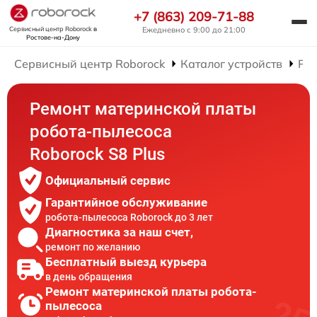
+7 (863) 209-71-88
Сервисный центр Roborock
в
Ежедневно с 9:00 до 21:00
Ростове-на-Дону
Сервисный центр Roborock
Каталог устройств
Рем
Ремонт материнской платы
робота-пылесоса
Roborock S8 Plus
Официальный сервис
Гарантийное обслуживание
робота-пылесоса Roborock до 3 лет
Диагностика за наш счет,
ремонт по желанию
Бесплатный выезд курьера
в день обращения
Ремонт материнской платы робота-
пылесоса