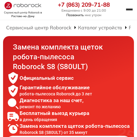
+7 (863) 209-71-88
Ежедневно с 9:00 до 21:00
Сервисный центр Roborock
в
Позвонить
мне утром
Ростове-на-Дону
Сервисный центр Roborock
Каталог устройств
Рем
Замена комплекта щеток
робота-пылесоса
Roborock S8 (S80ULT)
Официальный сервис
Гарантийное обслуживание
робота-пылесоса Roborock до 3 лет
Диагностика за наш счет,
ремонт по желанию
Бесплатный выезд курьера
в день обращения
Замена комплекта щеток робота-пылесоса
Roborock S8 (S80ULT) от 35 минут