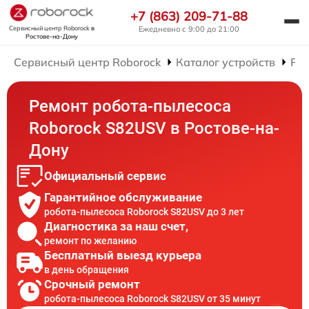
+7 (863) 209-71-88
Сервисный центр Roborock
в
Ежедневно с 9:00 до 21:00
Ростове-на-Дону
Сервисный центр Roborock
Каталог устройств
Рем
Ремонт робота-пылесоса
Roborock S82USV в Ростове-на-
Дону
Официальный сервис
Гарантийное обслуживание
робота-пылесоса Roborock S82USV до 3 лет
Диагностика за наш счет,
ремонт по желанию
Бесплатный выезд курьера
в день обращения
Срочный ремонт
робота-пылесоса Roborock S82USV от 35 минут