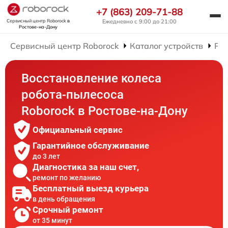
+7 (863) 209-71-88
Сервисный центр Roborock
в
Ежедневно с 9:00 до 21:00
Ростове-на-Дону
Сервисный центр Roborock
Каталог устройств
Рем
Восстановление колеса
робота-пылесоса
Roborock в Ростове-на-Дону
Официальный сервис
Гарантийное обслуживание
до 3 лет
Диагностика за наш счет,
ремонт по желанию
Бесплатный выезд курьера
в день обращения
Срочный ремонт
от 35 минут